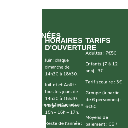
COORDONNÉES
HORAIRES
TARIFS
D'OUVERTURE
Adresse :
3 Pl. de
Adultes
: 7€50
la Mairie, 25620
Juin:
chaque
Trépot
Enfants (7 à 12
dimanche de
ans) :
3€
Tel :
14h30 à 18h30.
06.84.38.51.56 |
Tarif scolaire :
3€
Juillet et Août :
06.31.47.68.57
tous les jours de
Groupe (à partir
Mail :
14h30 à 18h30.
de 6 personnes) :
fromagerie.musee.trepot25@gmail.com
Plages de visite :
6€50
15h – 16h – 17h.
Moyens de
CONTACTEZ-
Reste de l’année :
paiement :
CB /
NOUS