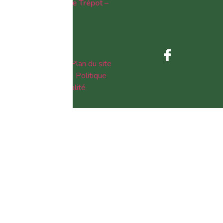
-> Vide-grenier de Trépot –
2025
Contact
|
Livre d’or
|
Plan du site
|
Mentions légales
|
Politique
de confidentialité