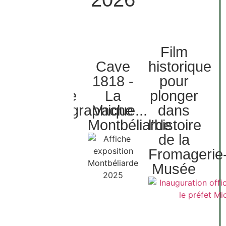
Film
Un
Cave
historique
Futur
1818 -
pour
Espace
La
plonger
Muséographique...
Vache
dans
Montbéliarde
l'histoire
de la
Fromagerie
Musée