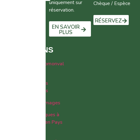
uniquement sur
Chèque / Espèce
réservation.
RÉSERVEZ
EN SAVOIR
PLUS
ANIMATIONS
-> Le concours Fromonval
France
-> La confrérie des
fromagers comtois
-> La fête des fromages
-> 13 lieux mythiques à
découvrir cet été en Pays
de Courbet