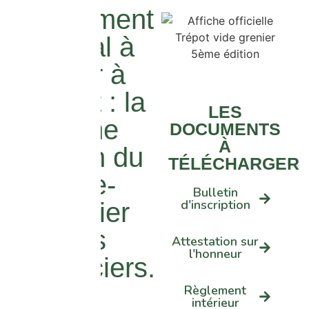
Evénement
estival à
venir à
Trépot : la
LES
5ème
DOCUMENTS
À
édition du
TÉLÉCHARGER
Vide-
Bulletin
d'inscription
Grenier
des
Attestation sur
l'honneur
Vacanciers.
Règlement
intérieur