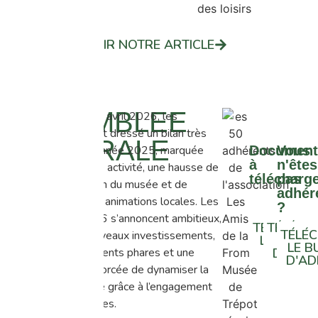
VOIR NOTRE ARTICLE
ASSEMBLEE
Réunis le 10 avril 2026, les
membres ont dressé un bilan très
GENERALE
positif de l’année 2025, marquée
Document
Vous
à
n'êtes
par une forte activité, une hausse de
2026
télécharg
pas
fréquentation du musée et de
adhér
nombreuses animations locales. Les
?
projets 2026 s’annoncent ambitieux,
TÉLÉCHAR
TÉLÉCH
TÉLÉ
avec de nouveaux investissements,
LE COMP
L
LE B
des événements phares et une
DIAPO
REND
D'AD
volonté renforcée de dynamiser la
vie du village grâce à l’engagement
des bénévoles.