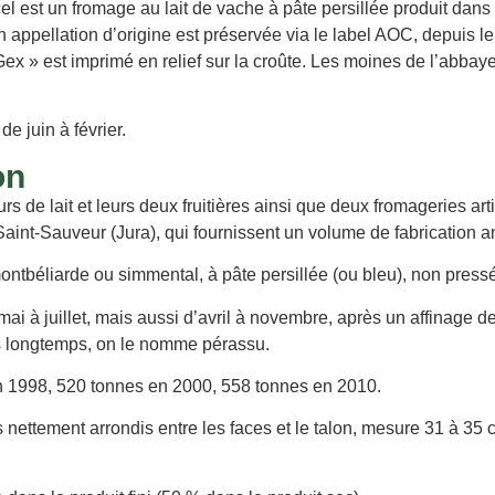
est un fromage au lait de vache à pâte persillée produit dans 
n appellation d’origine est préservée via le label AOC, depuis 
x » est imprimé en relief sur la croûte. Les moines de l’abbaye 
 juin à février.
on
rs de lait et leurs deux fruitières ainsi que deux fromageries a
Saint-Sauveur (Jura), qui fournissent un volume de fabrication a
ontbéliarde ou simmental, à pâte persillée (ou bleu), non press
i à juillet, mais aussi d’avril à novembre, après un affinage d
us longtemps, on le nomme pérassu.
n 1998, 520 tonnes en 2000, 558 tonnes en 2010.
nettement arrondis entre les faces et le talon, mesure 31 à 35