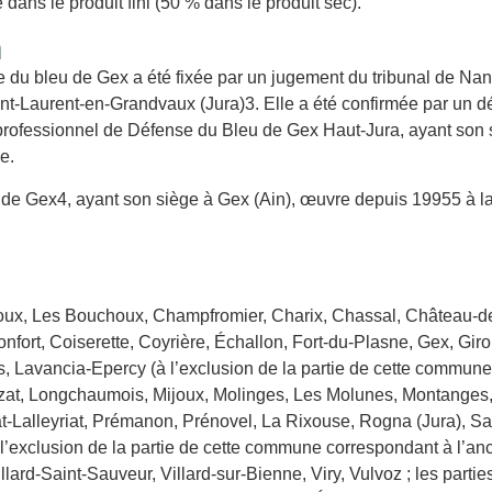
ans le produit fini (50 % dans le produit sec).
n
e du bleu de Gex a été fixée par un jugement du tribunal de Nant
t-Laurent-en-Grandvaux (Jura)3. Elle a été confirmée par un dé
rprofessionnel de Défense du Bleu de Gex Haut-Jura, ayant son s
e.
u de Gex4, ayant son siège à Gex (Ain), œuvre depuis 19955 à l
x, Les Bouchoux, Champfromier, Charix, Chassal, Château-d
ort, Coiserette, Coyrière, Échallon, Fort-du-Plasne, Gex, Gir
 Lavancia-Epercy (à l’exclusion de la partie de cette commune
ézat, Longchaumois, Mijoux, Molinges, Les Molunes, Montanges,
t-Lalleyriat, Prémanon, Prénovel, La Rixouse, Rogna (Jura), Sa
l’exclusion de la partie de cette commune correspondant à l’an
ard-Saint-Sauveur, Villard-sur-Bienne, Viry, Vulvoz ; les partie