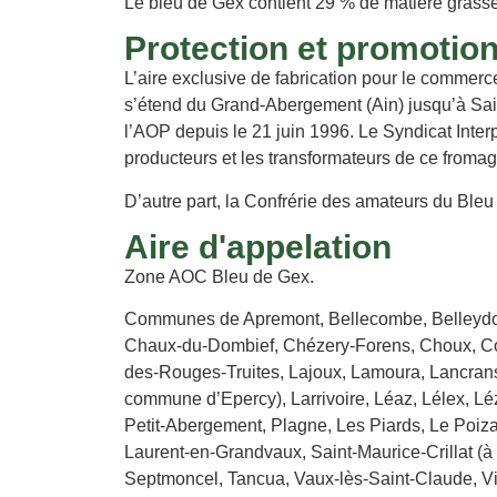
Le bleu de Gex contient 29 % de matière grasse d
Protection et promotio
L’aire exclusive de fabrication pour le commerc
s’étend du Grand-Abergement (Ain) jusqu’à Sain
l’AOP depuis le 21 juin 1996. Le Syndicat Inte
producteurs et les transformateurs de ce fromag
D’autre part, la Confrérie des amateurs du Ble
Aire d'appelation
Zone AOC Bleu de Gex.
Communes de Apremont, Bellecombe, Belleydou
Chaux-du-Dombief, Chézery-Forens, Choux, Conf
des-Rouges-Truites, Lajoux, Lamoura, Lancrans,
commune d’Epercy), Larrivoire, Léaz, Lélex, L
Petit-Abergement, Plagne, Les Piards, Le Poiza
Laurent-en-Grandvaux, Saint-Maurice-Crillat (à 
Septmoncel, Tancua, Vaux-lès-Saint-Claude, Vill