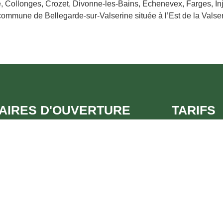
e, Collonges, Crozet, Divonne-les-Bains, Échenevex, Farges, In
a commune de Bellegarde-sur-Valserine située à l’Est de la Valse
AIRES D'OUVERTURE
TARIFS
aque dimanche de 14h30 à 18h30.
Adultes
: 7€5
et Août :
tous les jours de 14h30 à 18h30.
Enfants (7 à 
e visite : 15h – 16h – 17h.
Tarif scolaire
e l’année :
uniquement sur réservation.
Groupe (à par
Moyens de pa
VOIR PLUS