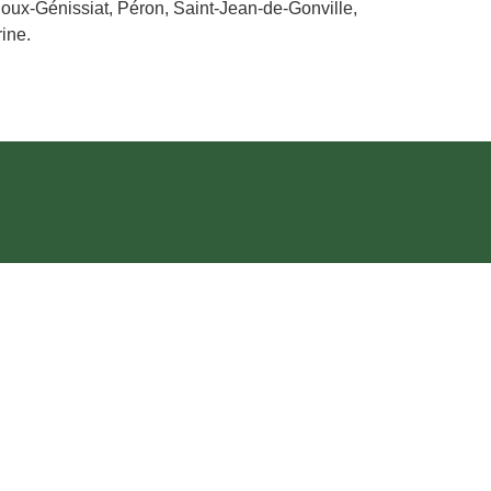
joux-Génissiat, Péron, Saint-Jean-de-Gonville,
rine.
0
12 ans) :
3€
 :
3€
tir de 6 personnes) :
6€50
iement :
CB / Chèque / Espèce