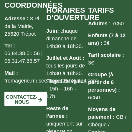
COORDONNÉES
HORAIRES
TARIFS
D'OUVERTURE
Adresse :
3 Pl.
Adultes
: 7€50
de la Mairie,
Juin:
chaque
25620 Trépot
Enfants (7 à 12
dimanche de
ans) :
3€
Tel :
14h30 à 18h30.
06.84.38.51.56 |
Tarif scolaire :
Juillet et Août :
06.31.47.68.57
3€
tous les jours de
Mail :
14h30 à 18h30.
Groupe (à
fromagerie.musee.trepot25@gmail.com
Plages de visite
partir de 6
: 15h – 16h –
personnes) :
17h.
CONTACTEZ-
6€50
NOUS
Reste de
Moyens de
l’année :
paiement :
CB /
uniquement sur
Chèque /
réservation.