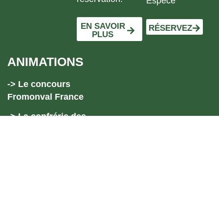
Espèce
EN SAVOIR
RÉSERVEZ
PLUS
ANIMATIONS
-> Le concours
Fromonval France
-> La confrérie des
fromagers comtois
-> La fête des fromages
-> 13 lieux mythiques à
découvrir cet été en
Pays de Courbet
-> Vide-grenier de