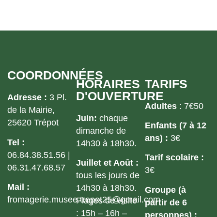
COORDONNÉES
HORAIRES
TARIFS
D'OUVERTURE
Adresse :
3 Pl.
Adultes
: 7€50
de la Mairie,
Juin:
chaque
25620 Trépot
Enfants (7 à 12
dimanche de
ans) :
3€
Tel :
14h30 à 18h30.
06.84.38.51.56 |
Tarif scolaire :
Juillet et Août :
06.31.47.68.57
3€
tous les jours de
Mail :
14h30 à 18h30.
Groupe (à
fromagerie.musee.trepot25@gmail.com
Plages de visite
partir de 6
: 15h – 16h –
personnes) :