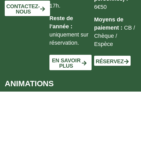
17h.
CONTACTEZ-
6€50
NOUS
Reste de
Moyens de
l’année :
paiement :
CB /
uniquement sur
Chèque /
réservation.
Espèce
EN SAVOIR
RÉSERVEZ
PLUS
ANIMATIONS
-> Le concours
Fromonval France
-> La confrérie des
fromagers comtois
-> La fête des fromages