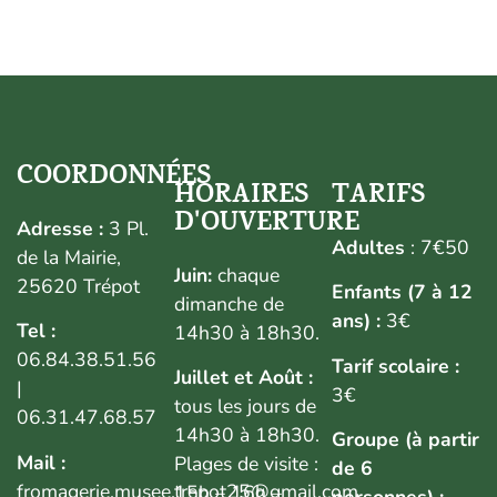
COORDONNÉES
HORAIRES
TARIFS
D'OUVERTURE
Adresse :
3 Pl.
Adultes
: 7€50
de la Mairie,
Juin:
chaque
25620 Trépot
Enfants (7 à 12
dimanche de
ans) :
3€
Tel :
14h30 à 18h30.
06.84.38.51.56
Tarif scolaire :
Juillet et Août :
|
3€
tous les jours de
06.31.47.68.57
14h30 à 18h30.
Groupe (à partir
Mail :
Plages de visite :
de 6
fromagerie.musee.trepot25@gmail.com
15h – 16h –