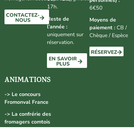
personnes) :
17h.
6€50
CONTACTEZ-
Reste de
Moyens de
NOUS
l’année :
paiement :
CB /
uniquement sur
Chèque / Espèce
réservation.
RÉSERVEZ
EN SAVOIR
PLUS
ANIMATIONS
-> Le concours
Fromonval France
-> La confrérie des
fromagers comtois
-> La fête des fromages